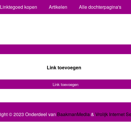
Linktegoed kopen
Artikelen
Alle dochterpagina's
Link toevoegen
Link toevoegen
ight © 2023 Onderdeel van
BaakmanMedia
&
Vrolijk Internet S